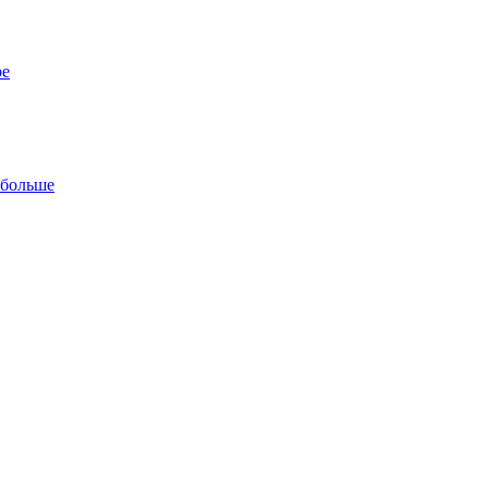
ре
 больше