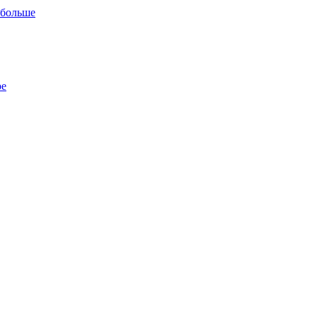
 больше
ре