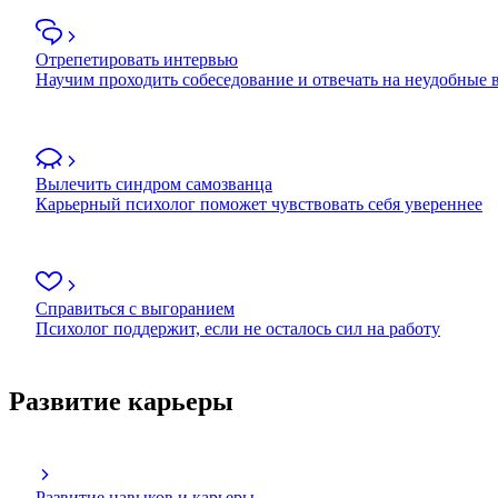
Отрепетировать интервью
Научим проходить собеседование и отвечать на неудобные
Вылечить синдром самозванца
Карьерный психолог поможет чувствовать себя увереннее
Справиться с выгоранием
Психолог поддержит, если не осталось сил на работу
Развитие карьеры
Развитие навыков и карьеры