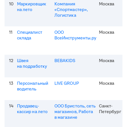
10
Маркировщик
Компания
Москва
на лето
«Спортмастер»,
Логистика
11
Специалист
ООО
Москва
склада
ВсеИнструменты.ру
12
Швея
BEBAKIDS
Москва
на подработку
13
Персональный
LIVE GROUP
Москва
водитель
14
Продавец-
ООО Бристоль, сеть
Санкт-
кассир на лето
магазинов, Работа
Петербург
в магазине