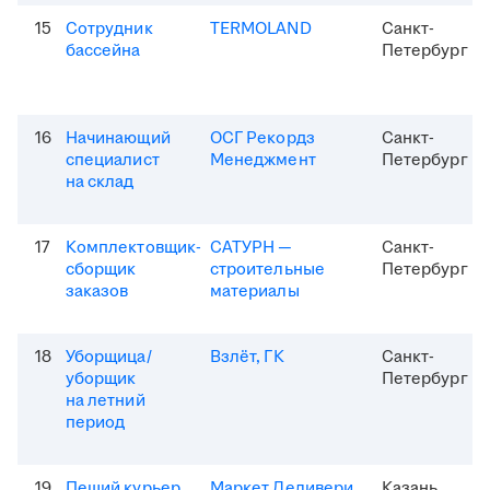
15
Сотрудник
TERMOLAND
Санкт-
бассейна
Петербург
16
Начинающий
ОСГ Рекордз
Санкт-
специалист
Менеджмент
Петербург
на склад
17
Комплектовщик-
САТУРН —
Санкт-
сборщик
строительные
Петербург
заказов
материалы
18
Уборщица/
Взлёт, ГК
Санкт-
уборщик
Петербург
на летний
период
19
Пеший курьер
Маркет Деливери
Казань