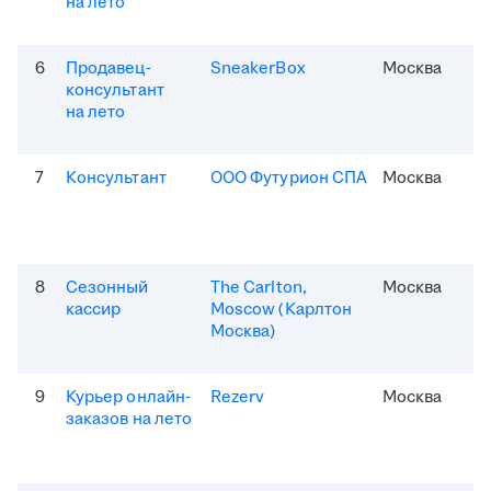
на лето
6
Продавец-
SneakerBox
Москва
консультант
на лето
7
Консультант
ООО Футурион СПА
Москва
8
Сезонный
The Carlton,
Москва
кассир
Moscow (Карлтон
Москва)
9
Курьер онлайн-
Rezerv
Москва
заказов на лето