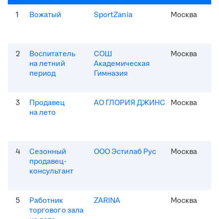
1
Вожатый
SportZania
Москва
2
Воспитатель
СОШ
Москва
на летний
Академическая
период
Гимназия
3
Продавец
АО ГЛОРИЯ ДЖИНС
Москва
на лето
4
Сезонный
ООО Эстилаб Рус
Москва
продавец-
консультант
5
Работник
ZARINA
Москва
торгового зала