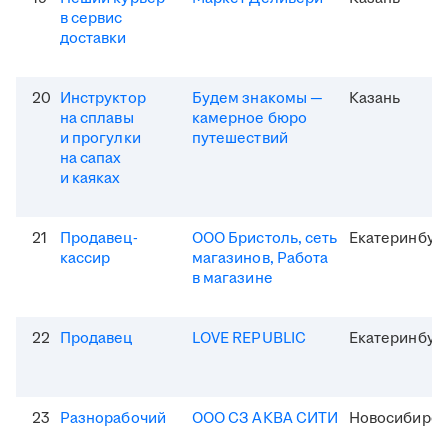
в сервис
доставки
20
Инструктор
Будем знакомы —
Казань
на сплавы
камерное бюро
и прогулки
путешествий
на сапах
и каяках
21
Продавец-
ООО Бристоль, сеть
Екатеринбур
кассир
магазинов, Работа
в магазине
22
Продавец
LOVE REPUBLIC
Екатеринбур
23
Разнорабочий
ООО СЗ АКВА СИТИ
Новосибирск