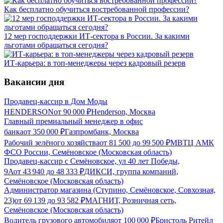
Как бесплатно обучиться востребованной профессии?
12 мер господдержки ИТ-сектора в России. За какими
льготами обращаться сегодня?
ИТ-карьера: в топ-менеджеры через кадровый резерв
Вакансии дня
Продавец-кассир в Дом Моды
HENDERSON
от
90 000
₽
Henderson, Москва
Главный премиальный менеджер в офис
банка
от
350 000
₽
Газпромбанк, Москва
Рабочий зелёного хозяйства
от
81 500
до
99 500
₽
МВТЦ АМК
ФСО России, Семёновское (Московская область)
Продавец-кассир с Семёновское, ул 40 лет Победы,
9А
от
43 940
до
48 333
₽
ДИКСИ, группа компаний,
Семёновское (Московская область)
Администратор магазина (Ступино, Семёновское, Совхозная,
23)
от
69 139
до
93 582
₽
МАГНИТ, Розничная сеть,
Семёновское (Московская область)
Водитель грузового автомобиля
от
100 000
₽
Бристоль Ритейл